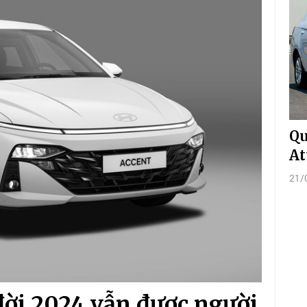
Qu
At
21/
đời 2024 vẫn được người