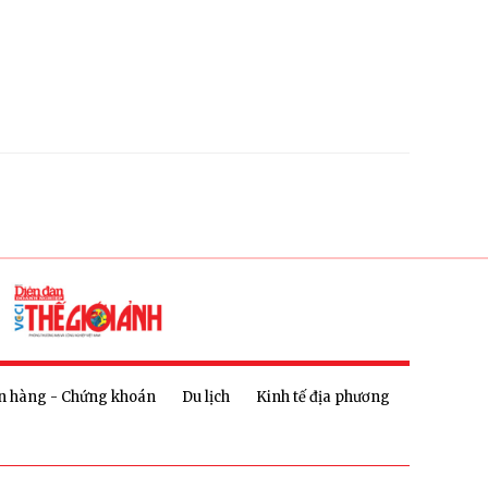
n hàng - Chứng khoán
Du lịch
Kinh tế địa phương