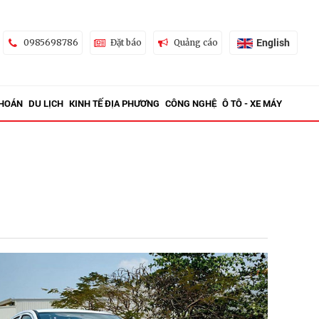
English
0985698786
Đặt báo
Quảng cáo
KHOÁN
DU LỊCH
KINH TẾ ĐỊA PHƯƠNG
CÔNG NGHỆ
Ô TÔ - XE MÁY