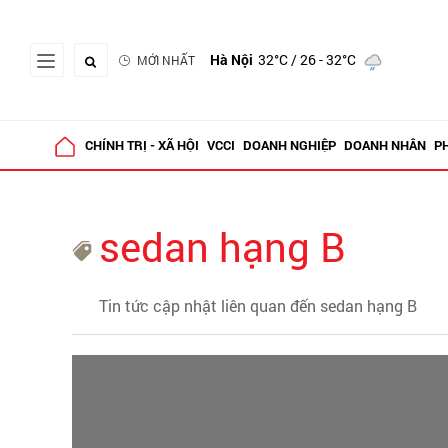
Hà Nội
32°C
/ 26 - 32°C
MỚI NHẤT
CHÍNH TRỊ - XÃ HỘI
VCCI
DOANH NGHIỆP
DOANH NHÂN
P
sedan hạng B
Tin tức cập nhật liên quan đến sedan hạng B