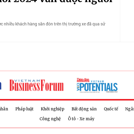
ợc nhiều khách hàng săn đón trên thị trường xe đã qua sử
nhân
Pháp luật
Khởi nghiệp
Bất động sản
Quốc tế
Ngâ
Công nghệ
Ô tô - Xe máy