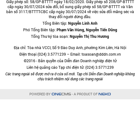
Giấy phép số: 58/GP-BTTTT ngày 18/02/2020. Giấy phép số 208/GP-BTTTT
cấp ngày 30/07/2024 sửa đổi, bổ sung giấy phép số 58/GP-BTTTT và Văn
bản số 3117/BTTTT-CBC cấp ngày 30/07/2024 về việc sửa đổi măng séc và
thay đổi người đứng đầu.
Tổng Biên tập:
Nguyễn Linh Anh
Phó Tổng Biên tập:
Phạm Văn Hùng, Nguyễn Tiến Dũng
Tổng Thư ký tòa soạn:
Nguyễn Thị Thu Hương
Địa chỉ: Tòa nhà VCCI, Số 9 Đào Duy Anh, phường Kim Liên, Hà Nội
Điện thoại (024) 3.5771239 – Email: toasoan@dddn.com.vn
©2016 - Bản quyền của Diễn đàn Doanh nghiệp điện tử
Liên hệ quảng cáo Tạp chí điện tử: (024) 3.5771239
Các trang ngoài sẽ được mở ra ở cửa sổ mới. Tạp chí Diễn đàn Doanh nghiệp không
chịu trách nhiệm nội dung các trang ngoài
POWERED BY
- A PRODUCT OF
ONE
CMS
NEKO