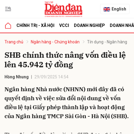
English
CHÍNH TRỊ - XÃ HỘI
VCCI
DOANH NGHIỆP
DOANH NH
bình luận
Trang chủ
Ngân hàng - Chứng khoán
Tín dụng - Ngân hàng
SHB chính thức nâng vốn điều lệ
lên 45.942 tỷ đồng
Hồng Nhung
29/09/2025 14:54
Ngân hàng Nhà nước (NHNN) mới đây đã có
quyết định về việc sửa đổi nội dung về vốn
Hủy
G
điều lệ tại Giấy phép thành lập và hoạt động
của Ngân hàng TMCP Sài Gòn - Hà Nội (SHB).