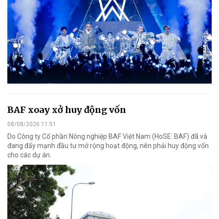
BAF xoay xở huy động vốn
08/08/2026 11:51
Do Công ty Cổ phần Nông nghiệp BAF Việt Nam (HoSE: BAF) đã và
đang đẩy mạnh đầu tư mở rộng hoạt động, nên phải huy động vốn
cho các dự án.