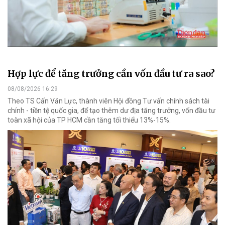
Hợp lực để tăng trưởng cần vốn đầu tư ra sao?
08/08/2026 16:29
Theo TS Cấn Văn Lực, thành viên Hội đồng Tư vấn chính sách tài
chính - tiền tệ quốc gia, để tạo thêm dư địa tăng trưởng, vốn đầu tư
toàn xã hội của TP HCM cần tăng tối thiểu 13%-15%.