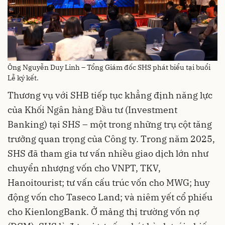
Ông Nguyễn Duy Linh – Tổng Giám đốc SHS phát biểu tại buổi
Lễ ký kết.
Thương vụ với SHB tiếp tục khẳng định năng lực
của Khối Ngân hàng Đầu tư (Investment
Banking) tại SHS – một trong những trụ cột tăng
trưởng quan trọng của Công ty. Trong năm 2025,
SHS đã tham gia tư vấn nhiều giao dịch lớn như
chuyển nhượng vốn cho VNPT, TKV,
Hanoitourist; tư vấn cấu trúc vốn cho MWG; huy
động vốn cho Taseco Land; và niêm yết cổ phiếu
cho KienlongBank. Ở mảng thị trường vốn nợ