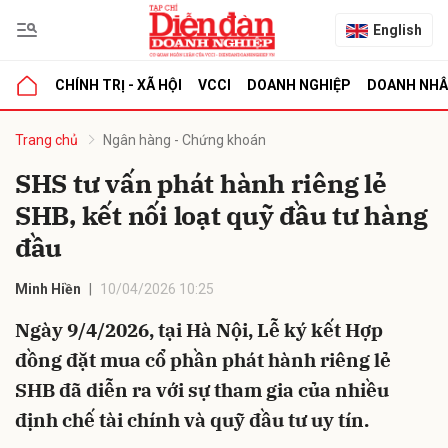
English
CHÍNH TRỊ - XÃ HỘI
VCCI
DOANH NGHIỆP
DOANH NH
bình luận
Trang chủ
Ngân hàng - Chứng khoán
SHS tư vấn phát hành riêng lẻ
SHB, kết nối loạt quỹ đầu tư hàng
đầu
Minh Hiền
10/04/2026 10:25
Ngày 9/4/2026, tại Hà Nội, Lễ ký kết Hợp
Hủy
G
đồng đặt mua cổ phần phát hành riêng lẻ
SHB đã diễn ra với sự tham gia của nhiều
định chế tài chính và quỹ đầu tư uy tín.