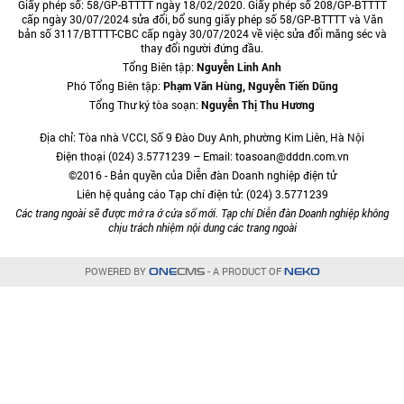
Giấy phép số: 58/GP-BTTTT ngày 18/02/2020. Giấy phép số 208/GP-BTTTT
cấp ngày 30/07/2024 sửa đổi, bổ sung giấy phép số 58/GP-BTTTT và Văn
bản số 3117/BTTTT-CBC cấp ngày 30/07/2024 về việc sửa đổi măng séc và
thay đổi người đứng đầu.
Tổng Biên tập:
Nguyễn Linh Anh
Phó Tổng Biên tập:
Phạm Văn Hùng, Nguyễn Tiến Dũng
Tổng Thư ký tòa soạn:
Nguyễn Thị Thu Hương
Địa chỉ: Tòa nhà VCCI, Số 9 Đào Duy Anh, phường Kim Liên, Hà Nội
Điện thoại (024) 3.5771239 – Email: toasoan@dddn.com.vn
©2016 - Bản quyền của Diễn đàn Doanh nghiệp điện tử
Liên hệ quảng cáo Tạp chí điện tử: (024) 3.5771239
Các trang ngoài sẽ được mở ra ở cửa sổ mới. Tạp chí Diễn đàn Doanh nghiệp không
chịu trách nhiệm nội dung các trang ngoài
POWERED BY
- A PRODUCT OF
ONE
CMS
NEKO