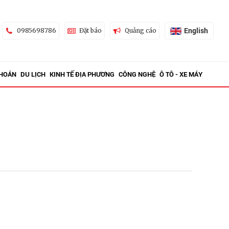
English
0985698786
Đặt báo
Quảng cáo
KHOÁN
DU LỊCH
KINH TẾ ĐỊA PHƯƠNG
CÔNG NGHỆ
Ô TÔ - XE MÁY