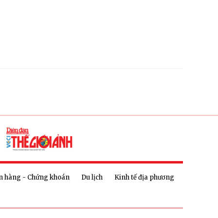
n hàng - Chứng khoán
Du lịch
Kinh tế địa phương