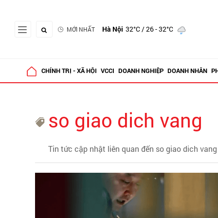
Hà Nội
32°C
/ 26 - 32°C
MỚI NHẤT
CHÍNH TRỊ - XÃ HỘI
VCCI
DOANH NGHIỆP
DOANH NHÂN
P
so giao dich vang
Tin tức cập nhật liên quan đến so giao dich vang