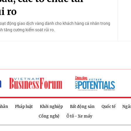
i ro
hoạt động giao dịch vàng dành cho khách hàng cá nhân trong
nh tăng cường kiểm soát rủi ro.
nhân
Pháp luật
Khởi nghiệp
Bất động sản
Quốc tế
Ngâ
Công nghệ
Ô tô - Xe máy