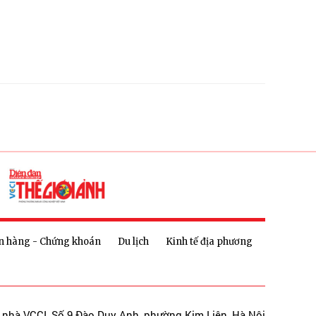
n hàng - Chứng khoán
Du lịch
Kinh tế địa phương
a nhà VCCI, Số 9 Đào Duy Anh, phường Kim Liên, Hà Nội