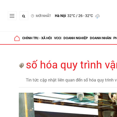
Hà Nội
32°C
/ 26 - 32°C
MỚI NHẤT
CHÍNH TRỊ - XÃ HỘI
VCCI
DOANH NGHIỆP
DOANH NHÂN
P
số hóa quy trình v
Tin tức cập nhật liên quan đến số hóa quy trình 