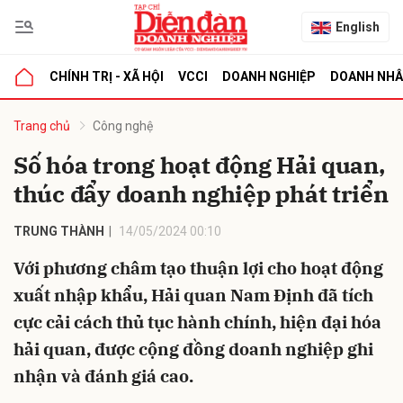
English
CHÍNH TRỊ - XÃ HỘI
VCCI
DOANH NGHIỆP
DOANH NH
bình luận
Trang chủ
Công nghệ
Số hóa trong hoạt động Hải quan,
thúc đẩy doanh nghiệp phát triển
TRUNG THÀNH
14/05/2024 00:10
Với phương châm tạo thuận lợi cho hoạt động
xuất nhập khẩu, Hải quan Nam Định đã tích
Hủy
G
cực cải cách thủ tục hành chính, hiện đại hóa
hải quan, được cộng đồng doanh nghiệp ghi
nhận và đánh giá cao.