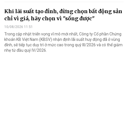
Khi lãi suất tạo đỉnh, đừng chọn bất động sản
chỉ vì giá, hãy chọn vì "sống được"
10/08/2026 11:51
Trong cập nhật triển vọng vĩ mô mới nhất, Công ty Cổ phần Chứng
khoán KB Việt Nam (KBSV) nhận định lãi suất huy động đã ở vùng
đỉnh, sẽ tiếp tục duy trì ở mức cao trong quý III/2026 và có thể giảm
nhẹ từ đầu quý IV/2026.