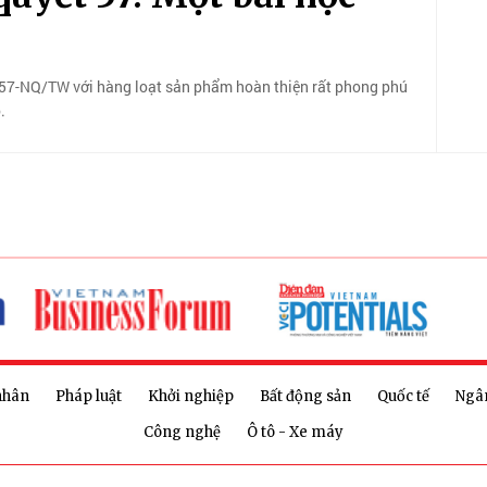
t 57-NQ/TW với hàng loạt sản phẩm hoàn thiện rất phong phú
.
nhân
Pháp luật
Khởi nghiệp
Bất động sản
Quốc tế
Ngâ
Công nghệ
Ô tô - Xe máy