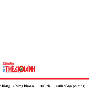
n hàng - Chứng khoán
Du lịch
Kinh tế địa phương