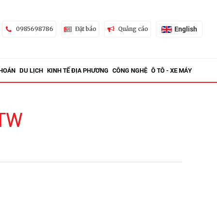
English
0985698786
Đặt báo
Quảng cáo
KHOÁN
DU LỊCH
KINH TẾ ĐỊA PHƯƠNG
CÔNG NGHỆ
Ô TÔ - XE MÁY
/TW