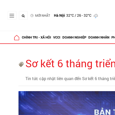
Hà Nội
32°C
/ 26 - 32°C
MỚI NHẤT
CHÍNH TRỊ - XÃ HỘI
VCCI
DOANH NGHIỆP
DOANH NHÂN
P
Sơ kết 6 tháng tri
Tin tức cập nhật liên quan đến Sơ kết 6 tháng t