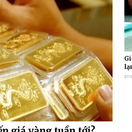
Gi
lạ
07/
n giá vàng tuần tới?