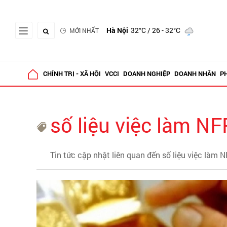
Hà Nội
32°C
/ 26 - 32°C
MỚI NHẤT
CHÍNH TRỊ - XÃ HỘI
VCCI
DOANH NGHIỆP
DOANH NHÂN
P
số liệu việc làm NF
Tin tức cập nhật liên quan đến số liệu việc làm 