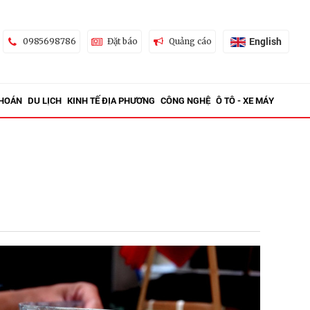
English
0985698786
Đặt báo
Quảng cáo
KHOÁN
DU LỊCH
KINH TẾ ĐỊA PHƯƠNG
CÔNG NGHỆ
Ô TÔ - XE MÁY