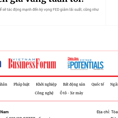
hể sẽ tác động mạnh đến kỳ vọng FED giảm lãi suất, cũng như
nhân
Pháp luật
Khởi nghiệp
Bất động sản
Quốc tế
Ngâ
Công nghệ
Ô tô - Xe máy
t Nam
Địa chỉ: Tò