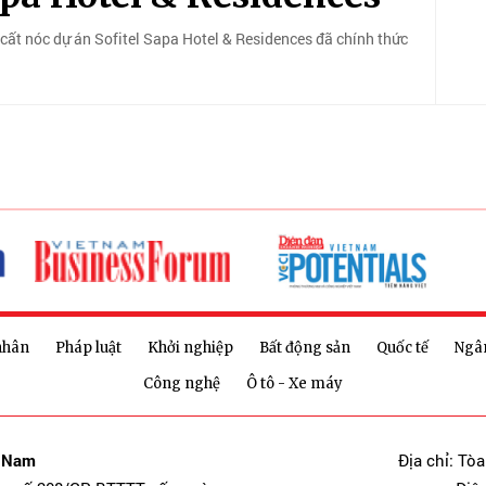
cất nóc dự án Sofitel Sapa Hotel & Residences đã chính thức
nhân
Pháp luật
Khởi nghiệp
Bất động sản
Quốc tế
Ngâ
Công nghệ
Ô tô - Xe máy
t Nam
Địa chỉ: Tò