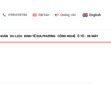
English
0985698786
Đặt báo
Quảng cáo
KHOÁN
DU LỊCH
KINH TẾ ĐỊA PHƯƠNG
CÔNG NGHỆ
Ô TÔ - XE MÁY