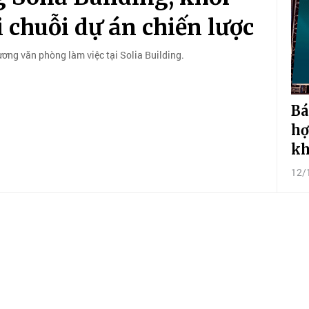
i chuỗi dự án chiến lược
ơng văn phòng làm việc tại Solia Building.
Bá
hợ
kh
12/