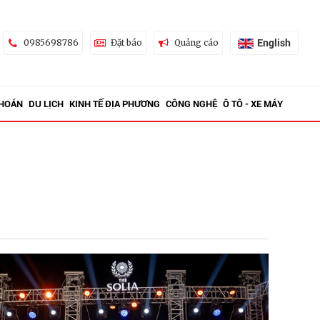
English
0985698786
Đặt báo
Quảng cáo
KHOÁN
DU LỊCH
KINH TẾ ĐỊA PHƯƠNG
CÔNG NGHỆ
Ô TÔ - XE MÁY