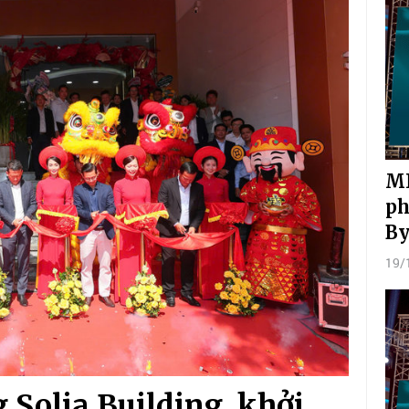
MI
ph
By
19/
 Solia Building, khởi