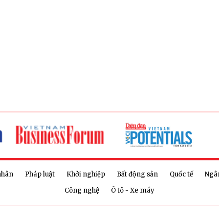
nhân
Pháp luật
Khởi nghiệp
Bất động sản
Quốc tế
Ngâ
Công nghệ
Ô tô - Xe máy