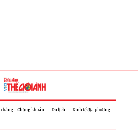
n hàng - Chứng khoán
Du lịch
Kinh tế địa phương