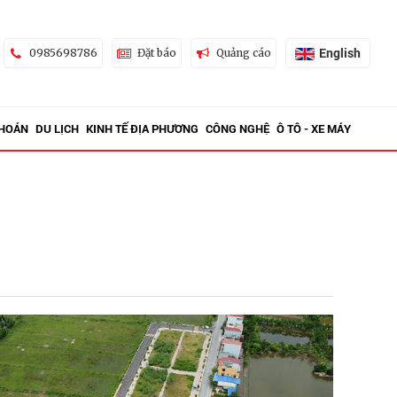
English
0985698786
Đặt báo
Quảng cáo
KHOÁN
DU LỊCH
KINH TẾ ĐỊA PHƯƠNG
CÔNG NGHỆ
Ô TÔ - XE MÁY