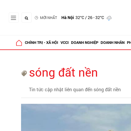
Hà Nội
32°C
/ 26 - 32°C
MỚI NHẤT
CHÍNH TRỊ - XÃ HỘI
VCCI
DOANH NGHIỆP
DOANH NHÂN
P
sóng đất nền
Tin tức cập nhật liên quan đến sóng đất nền