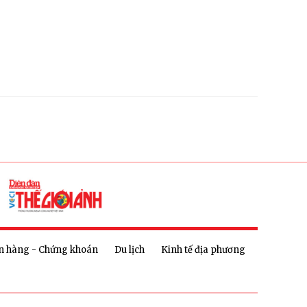
n hàng - Chứng khoán
Du lịch
Kinh tế địa phương