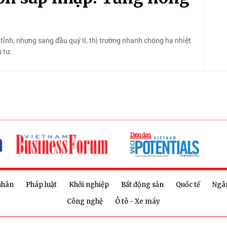
 tỉnh, nhưng sang đầu quý II, thị trường nhanh chóng hạ nhiệt
 tư.
nhân
Pháp luật
Khởi nghiệp
Bất động sản
Quốc tế
Ngâ
Công nghệ
Ô tô - Xe máy