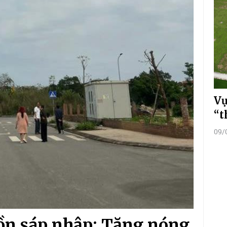
Vụ
“t
09/
đồn sáp nhập: Tăng nóng