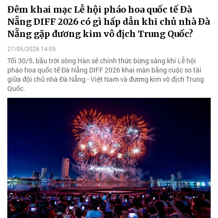
Đêm khai mạc Lễ hội pháo hoa quốc tế Đà
Nẵng DIFF 2026 có gì hấp dẫn khi chủ nhà Đà
Nẵng gặp đương kim vô địch Trung Quốc?
27/05/2026 14:05
Tối 30/5, bầu trời sông Hàn sẽ chính thức bừng sáng khi Lễ hội
pháo hoa quốc tế Đà Nẵng DIFF 2026 khai màn bằng cuộc so tài
giữa đội chủ nhà Đà Nẵng - Việt Nam và đương kim vô địch Trung
Quốc.