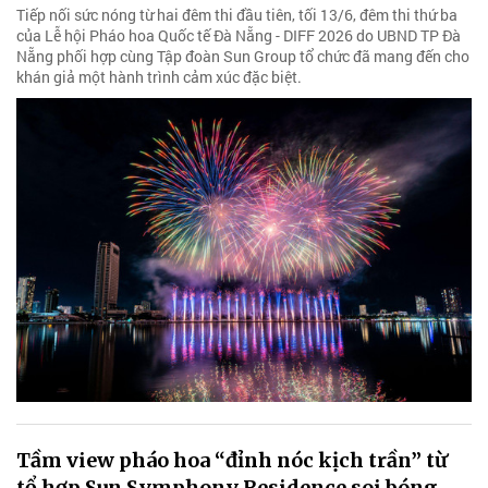
Tiếp nối sức nóng từ hai đêm thi đầu tiên, tối 13/6, đêm thi thứ ba
của Lễ hội Pháo hoa Quốc tế Đà Nẵng - DIFF 2026 do UBND TP Đà
Nẵng phối hợp cùng Tập đoàn Sun Group tổ chức đã mang đến cho
khán giả một hành trình cảm xúc đặc biệt.
Tầm view pháo hoa “đỉnh nóc kịch trần” từ
tổ hợp Sun Symphony Residence soi bóng