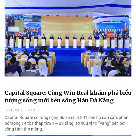
Capital Square: Cùng Win Real khám phá biểu
tượng sống mới bên sông Hàn Đà Nẵng
01/10/2025 09:12
Capital Square có tổng cộng dự án có 3.391 căn hộ cao cấp, phân
bố trong 14 tòa tháp từ 24 – 29 tầng, sở hữu vị trí "vàng" bên bờ
sông Hàn thơ mộng.