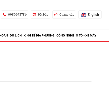
English
0985698786
Đặt báo
Quảng cáo
KHOÁN
DU LỊCH
KINH TẾ ĐỊA PHƯƠNG
CÔNG NGHỆ
Ô TÔ - XE MÁY