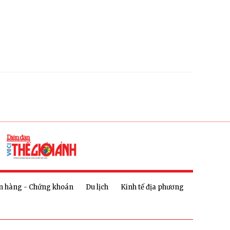
n hàng - Chứng khoán
Du lịch
Kinh tế địa phương