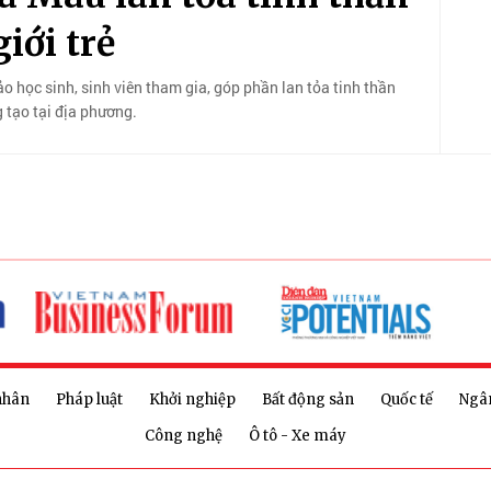
iới trẻ
học sinh, sinh viên tham gia, góp phần lan tỏa tinh thần
 tạo tại địa phương.
nhân
Pháp luật
Khởi nghiệp
Bất động sản
Quốc tế
Ngâ
Công nghệ
Ô tô - Xe máy