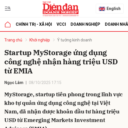
English
CHÍNH TRỊ - XÃ HỘI
VCCI
DOANH NGHIỆP
DOANH NH
bình luận
Trang chủ
Khởi nghiệp
Ý tưởng kinh doanh
Startup MyStorage ứng dụng
công nghệ nhận hàng triệu USD
từ EMIA
Ngọc Lâm
08/10/2025 17:15
MyStorage, startup tiên phong trong lĩnh vực
Hủy
G
kho tự quản ứng dụng công nghệ tại Việt
Nam, đã nhận được khoản đầu tư hàng triệu
USD từ Emerging Markets Investment