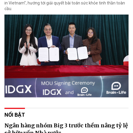
in Vietnam”, hướng tới giải quyết bài toán sức khỏe tinh thần toàn
cầu.
NỔI BẬT
Ngân hàng nhóm Big 3 trước thềm nâng tỷ lệ
sở hữu vốn Nhà nước