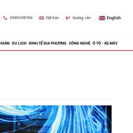
English
0985698786
Đặt báo
Quảng cáo
KHOÁN
DU LỊCH
KINH TẾ ĐỊA PHƯƠNG
CÔNG NGHỆ
Ô TÔ - XE MÁY