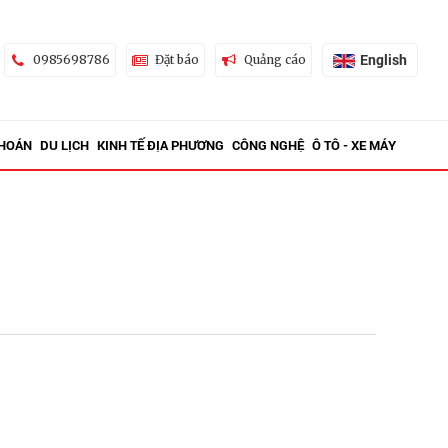
English
0985698786
Đặt báo
Quảng cáo
KHOÁN
DU LỊCH
KINH TẾ ĐỊA PHƯƠNG
CÔNG NGHỆ
Ô TÔ - XE MÁY