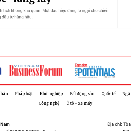
nh tích không khả quan. Một dấu hiệu đáng lo ngại cho chiến
g đầu tư hùng hậu.
nhân
Pháp luật
Khởi nghiệp
Bất động sản
Quốc tế
Ngâ
Công nghệ
Ô tô - Xe máy
t Nam
Địa chỉ: Tò