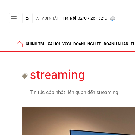
Hà Nội
32°C
/ 26 - 32°C
MỚI NHẤT
CHÍNH TRỊ - XÃ HỘI
VCCI
DOANH NGHIỆP
DOANH NHÂN
P
streaming
Tin tức cập nhật liên quan đến streaming