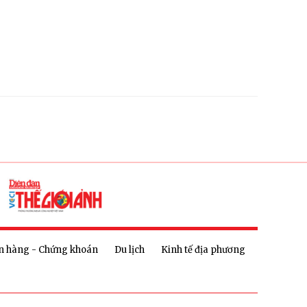
n hàng - Chứng khoán
Du lịch
Kinh tế địa phương