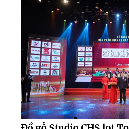
Đồ gỗ Studio CHS lọt T