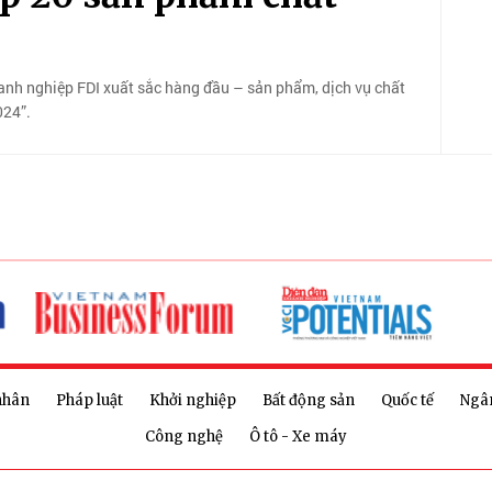
h nghiệp FDI xuất sắc hàng đầu – sản phẩm, dịch vụ chất
024”.
nhân
Pháp luật
Khởi nghiệp
Bất động sản
Quốc tế
Ngâ
Công nghệ
Ô tô - Xe máy