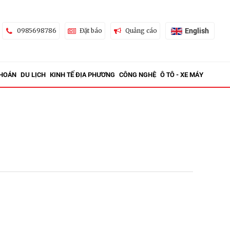
English
0985698786
Đặt báo
Quảng cáo
KHOÁN
DU LỊCH
KINH TẾ ĐỊA PHƯƠNG
CÔNG NGHỆ
Ô TÔ - XE MÁY