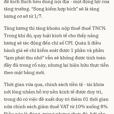
để kích thích tiêu dùng nội địa - một động lực của
tăng trưởng. “Song kiếm hợp bích” sẽ là tăng
lương cơ sở từ 1/7.
Tăng lương thì tăng khoản nộp thuế
thuế TNCN.
Trong khi đó, quy luật kinh tế cho thấy nâng
lương sẽ tác động đến chỉ số CPI. Quản lí điều
hành giá sẽ chỉ kiểm soát được 1 phần và phần
“lạm phát thu nhỏ” vẫn sẽ không được tính toán
đầy đủ trong rổ này, nhưng lại hiện hữu thực tiễn
theo mặt bằng mới.
Thời gian vừa qua, chính sách tiền tệ - tài khóa
nới lỏng nhằm hỗ trợ nền kinh tế được duy trì,
trong đó có việc đề xuất duy trì thêm 01 thời gian
nữa chính sách giảm thuế VAT từ 10% xuống 8%.
Điều này là đúng, trúng nhưng chưa đủ, bởi cần