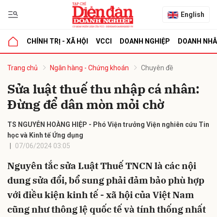
English
CHÍNH TRỊ - XÃ HỘI
VCCI
DOANH NGHIỆP
DOANH NH
bình luận
Trang chủ
Ngân hàng - Chứng khoán
Chuyên đề
Sửa luật thuế thu nhập cá nhân:
Đừng để dân mòn mỏi chờ
TS NGUYỄN HOÀNG HIỆP - Phó Viện trưởng Viện nghiên cứu Tin
học và Kinh tế Ứng dụng
07/06/2024 03:05
Hủy
G
Nguyên tắc sửa Luật Thuế TNCN là các nội
dung sửa đổi, bổ sung phải đảm bảo phù hợp
với điều kiện kinh tế - xã hội của Việt Nam
cũng như thông lệ quốc tế và tính thống nhất