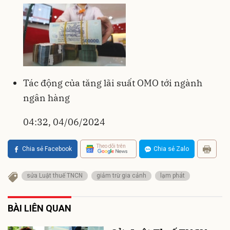
Tác động của tăng lãi suất OMO tới ngành
ngân hàng
04:32, 04/06/2024
Theo dõi trên
Chia sẻ Facebook
Chia sẻ Zalo
sửa Luật thuế TNCN
giảm trừ gia cảnh
lạm phát
BÀI LIÊN QUAN