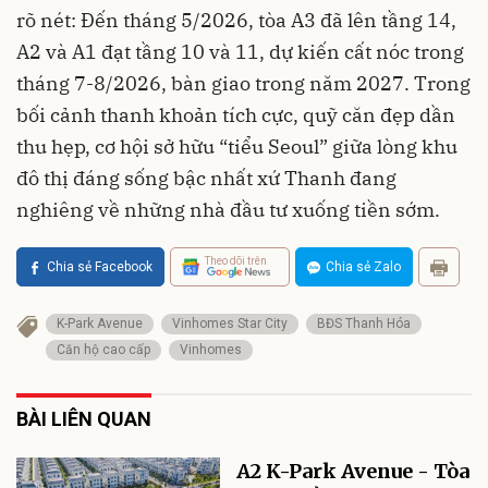
rõ nét: Đến tháng 5/2026, tòa A3 đã lên tầng 14,
A2 và A1 đạt tầng 10 và 11, dự kiến cất nóc trong
tháng 7-8/2026, bàn giao trong năm 2027. Trong
bối cảnh thanh khoản tích cực, quỹ căn đẹp dần
thu hẹp, cơ hội sở hữu “tiểu Seoul” giữa lòng khu
đô thị đáng sống bậc nhất xứ Thanh đang
nghiêng về những nhà đầu tư xuống tiền sớm.
Theo dõi trên
Chia sẻ Facebook
Chia sẻ Zalo
K-Park Avenue
Vinhomes Star City
BĐS Thanh Hóa
Căn hộ cao cấp
Vinhomes
BÀI LIÊN QUAN
A2 K-Park Avenue - Tòa