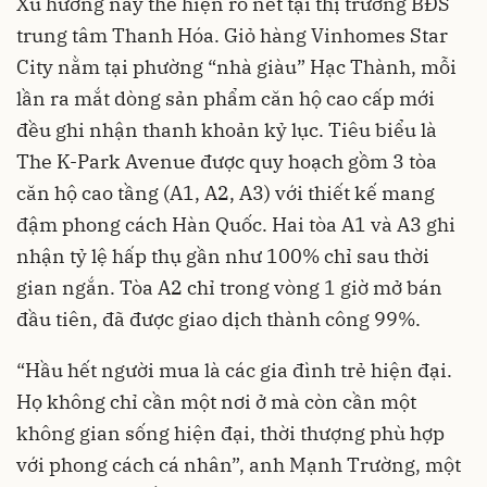
Xu hướng này thể hiện rõ nét tại thị trường BĐS
trung tâm Thanh Hóa. Giỏ hàng Vinhomes Star
City nằm tại phường “nhà giàu” Hạc Thành, mỗi
lần ra mắt dòng sản phẩm căn hộ cao cấp mới
đều ghi nhận thanh khoản kỷ lục. Tiêu biểu là
The K-Park Avenue được quy hoạch gồm 3 tòa
căn hộ cao tầng (A1, A2, A3) với thiết kế mang
đậm phong cách Hàn Quốc. Hai tòa A1 và A3 ghi
nhận tỷ lệ hấp thụ gần như 100% chỉ sau thời
gian ngắn. Tòa A2 chỉ trong vòng 1 giờ mở bán
đầu tiên, đã được giao dịch thành công 99%.
“Hầu hết người mua là các gia đình trẻ hiện đại.
Họ không chỉ cần một nơi ở mà còn cần một
không gian sống hiện đại, thời thượng phù hợp
với phong cách cá nhân”, anh Mạnh Trường, một