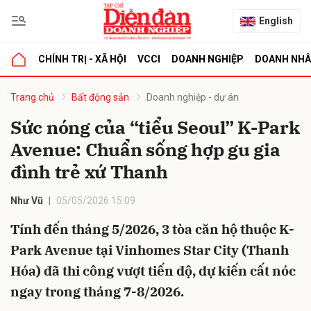
English
CHÍNH TRỊ - XÃ HỘI
VCCI
DOANH NGHIỆP
DOANH NH
bình luận
Trang chủ
Bất động sản
Doanh nghiệp - dự án
Sức nóng của “tiểu Seoul” K-Park
Avenue: Chuẩn sống hợp gu gia
đình trẻ xứ Thanh
Như Vũ
05/05/2026 15:09
Tính đến tháng 5/2026, 3 tòa căn hộ thuộc K-
Hủy
G
Park Avenue tại Vinhomes Star City (Thanh
Hóa) đã thi công vượt tiến độ, dự kiến cất nóc
ngay trong tháng 7-8/2026.