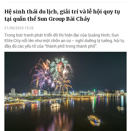
Hệ sinh thái du lịch, giải trí và lễ hội quy tụ
tại quần thể Sun Group Bãi Cháy
21/08/2025 15:25
Trong bức tranh phát triển đô thị hiện đại của Quảng Ninh, Sun
Elite City nổi lên như một chốn an cư – nghỉ dưỡng lý tưởng, hội tụ
đầy đủ các yếu tố của “thành phố trong thành phố”.