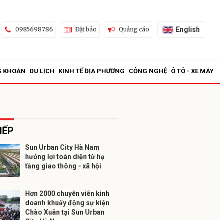
English
0985698786
Đặt báo
Quảng cáo
G KHOÁN
DU LỊCH
KINH TẾ ĐỊA PHƯƠNG
CÔNG NGHỆ
Ô TÔ - XE MÁY
IẾP
Sun Urban City Hà Nam
hưởng lợi toàn diện từ hạ
ửi
tầng giao thông - xã hội
Hơn 2000 chuyên viên kinh
doanh khuấy động sự kiện
Chào Xuân tại Sun Urban