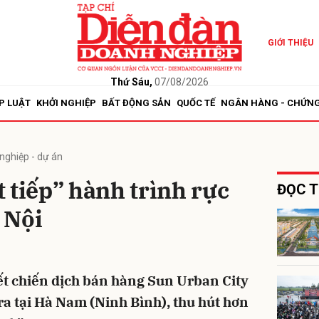
GIỚI THIỆU
bình luận
Thứ Sáu,
07/08/2026
P LUẬT
KHỞI NGHIỆP
BẤT ĐỘNG SẢN
QUỐC TẾ
NGÂN HÀNG - CHỨN
nghiệp - dự án
 tiếp” hành trình rực
ĐỌC T
 Nội
Hủy
G
ết chiến dịch bán hàng Sun Urban City
ra tại Hà Nam (Ninh Bình), thu hút hơn