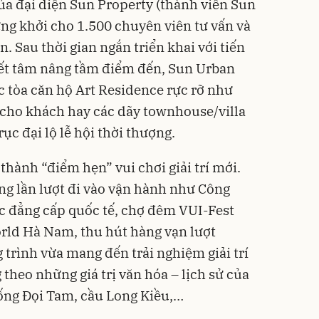
ủa đại diện Sun Property (thành viên Sun
ng khởi cho 1.500 chuyên viên tư vấn và
. Sau thời gian ngắn triển khai với tiến
yết tâm nâng tầm điểm đến, Sun Urban
c tòa căn hộ Art Residence rực rỡ như
 cho khách hay các dãy townhouse/villa
c đại lộ lễ hội thời thượng.
 thành “điểm hẹn” vui chơi giải trí mới.
ộng lần lượt đi vào vận hành như Công
c đẳng cấp quốc tế, chợ đêm VUI-Fest
rld Hà Nam, thu hút hàng vạn lượt
trình vừa mang đến trải nghiệm giải trí
theo những giá trị văn hóa – lịch sử của
ống Đọi Tam, cầu Long Kiều,…