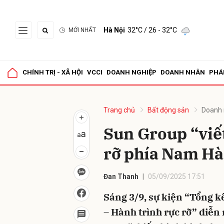
Hà Nội
32°C
/ 26 - 32°C
MỚI NHẤT
Gửi 
CHÍNH TRỊ - XÃ HỘI
VCCI
DOANH NGHIỆP
DOANH NHÂN
PHÁ
Trang chủ
Bất động sản
Doanh 
Sun Group “viết
rỡ phía Nam Hà
Đan Thanh
05/09/2025 17:51
Sáng 3/9, sự kiện “Tổng k
– Hành trình rực rỡ” diễn 