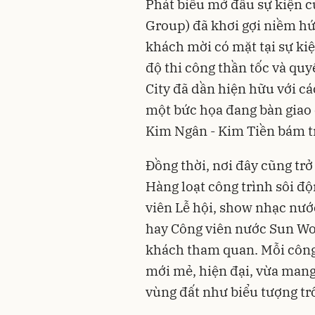
Phát biểu mở đầu sự kiện c
Group) đã khơi gợi niềm hứ
khách mời có mặt tại sự kiện
độ thi công thần tốc và qu
City đã dần hiện hữu với cá
một bức họa đang bàn giao
Kim Ngân - Kim Tiền bám trụ
Đồng thời, nơi đây cũng trở
Hàng loạt công trình sôi đ
viên Lễ hội, show nhạc nướ
hay Công viên nước Sun Wo
khách tham quan. Mỗi công 
mới mẻ, hiện đại, vừa mang 
vùng đất như biểu tượng tr