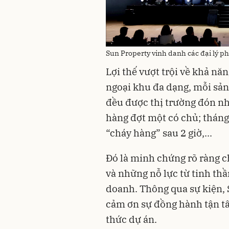
Sun Property vinh danh các đại lý p
Lợi thế vượt trội về khả năn
ngoại khu đa dạng, mỗi sản
đều được thị trường đón n
hàng đợt một có chủ; tháng
“cháy hàng” sau 2 giờ,...
Đó là minh chứng rõ ràng c
và những nỗ lực từ tinh thầ
doanh. Thông qua sự kiện, 
cảm ơn sự đồng hành tận tâ
thức dự án.