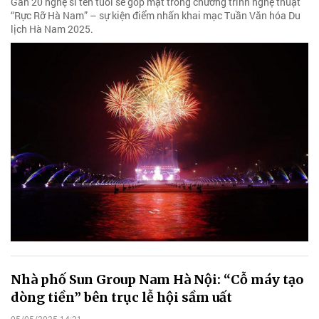
“Rực Rỡ Hà Nam” – sự kiện điểm nhấn khai mạc Tuần Văn hóa Du
Nhà phố Sun Group Nam Hà Nội: “Cỗ máy tạo
dòng tiền” bên trục lễ hội sầm uất