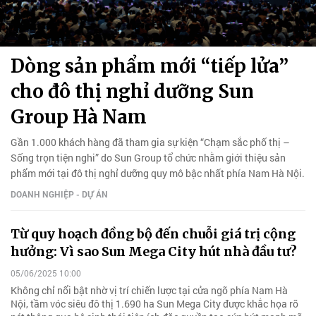
Dòng sản phẩm mới “tiếp lửa”
cho đô thị nghỉ dưỡng Sun
Group Hà Nam
Gần 1.000 khách hàng đã tham gia sự kiện “Chạm sắc phố thị –
Sống trọn tiện nghi” do Sun Group tổ chức nhằm giới thiệu sản
phẩm mới tại đô thị nghỉ dưỡng quy mô bậc nhất phía Nam Hà Nội.
DOANH NGHIỆP - DỰ ÁN
Từ quy hoạch đồng bộ đến chuỗi giá trị cộng
hưởng: Vì sao Sun Mega City hút nhà đầu tư?
05/06/2025 10:00
Không chỉ nổi bật nhờ vị trí chiến lược tại cửa ngõ phía Nam Hà
Nội, tầm vóc siêu đô thị 1.690 ha Sun Mega City được khắc họa rõ