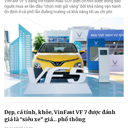
VinFast VF 5 đang trở thành mẫu SUV điện cỡ nhỏ được đông đảo
người mua xe lần đầu “chọn mặt gửi vàng” bởi khả năng vận hành
ổn định ở cả phố lẫn đường trường và khả năng tối ưu chi phí.
Đẹp, cá tính, khỏe, VinFast VF 7 được đánh
giá là “siêu xe” giá… phổ thông