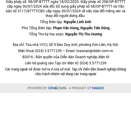
Giấy phép số: 58/GP-BTTTT ngày 18/02/2020. Giấy phép số 208/GP-BTTTT
cấp ngày 30/07/2024 sửa đổi, bổ sung giấy phép số 58/GP-BTTTT và Văn
bản số 3117/BTTTT-CBC cấp ngày 30/07/2024 về việc sửa đổi măng séc và
thay đổi người đứng đầu.
Tổng Biên tập:
Nguyễn Linh Anh
Phó Tổng Biên tập:
Phạm Văn Hùng, Nguyễn Tiến Dũng
Tổng Thư ký tòa soạn:
Nguyễn Thị Thu Hương
Địa chỉ: Tòa nhà VCCI, Số 9 Đào Duy Anh, phường Kim Liên, Hà Nội
Điện thoại (024) 3.5771239 – Email: toasoan@dddn.com.vn
©2016 - Bản quyền của Diễn đàn Doanh nghiệp điện tử
Liên hệ quảng cáo Tạp chí điện tử: (024) 3.5771239
Các trang ngoài sẽ được mở ra ở cửa sổ mới. Tạp chí Diễn đàn Doanh nghiệp không
chịu trách nhiệm nội dung các trang ngoài
POWERED BY
- A PRODUCT OF
ONE
CMS
NEKO