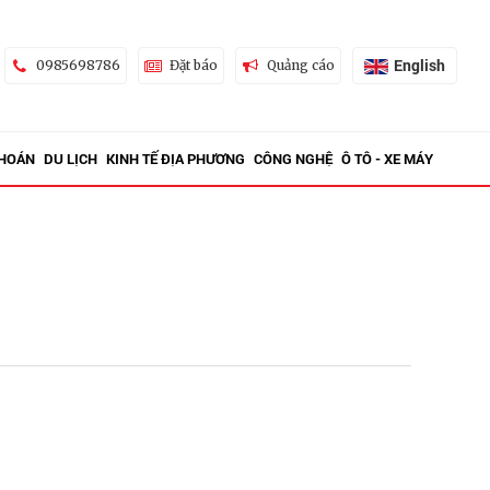
English
0985698786
Đặt báo
Quảng cáo
KHOÁN
DU LỊCH
KINH TẾ ĐỊA PHƯƠNG
CÔNG NGHỆ
Ô TÔ - XE MÁY