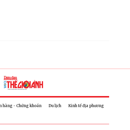
n hàng - Chứng khoán
Du lịch
Kinh tế địa phương