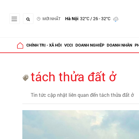
Hà Nội
32°C
/ 26 - 32°C
MỚI NHẤT
CHÍNH TRỊ - XÃ HỘI
VCCI
DOANH NGHIỆP
DOANH NHÂN
P
tách thửa đất ở
Tin tức cập nhật liên quan đến tách thửa đất ở