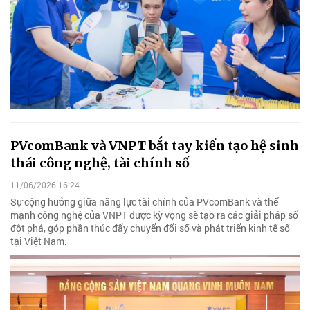
PVcomBank và VNPT bắt tay kiến tạo hệ sinh
thái công nghệ, tài chính số
11/06/2026 16:24
Sự cộng hưởng giữa năng lực tài chính của PVcomBank và thế
mạnh công nghệ của VNPT được kỳ vọng sẽ tạo ra các giải pháp số
đột phá, góp phần thúc đẩy chuyển đổi số và phát triển kinh tế số
tại Việt Nam.