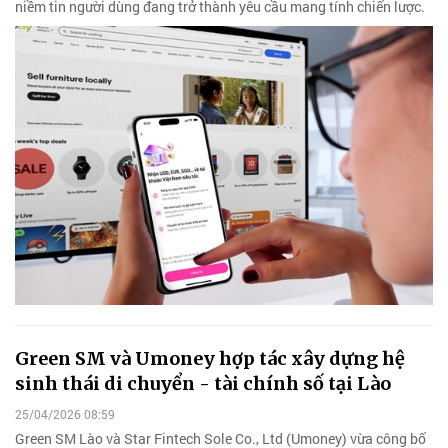
niềm tin người dùng đang trở thành yêu cầu mang tính chiến lược.
Green SM và Umoney hợp tác xây dựng hệ
sinh thái di chuyển - tài chính số tại Lào
25/04/2026 08:59
Green SM Lào và Star Fintech Sole Co., Ltd (Umoney) vừa công bố