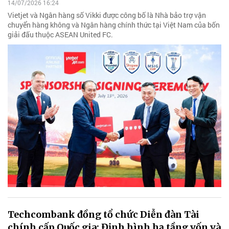
14/07/2026 16:24
Vietjet và Ngân hàng số Vikki được công bố là Nhà bảo trợ vận
chuyển hàng không và Ngân hàng chính thức tại Việt Nam của bốn
giải đấu thuộc ASEAN United FC.
Techcombank đồng tổ chức Diễn đàn Tài
chính cấp Quốc gia: Định hình hạ tầng vốn và