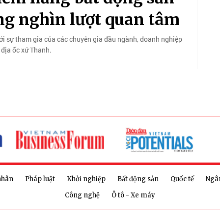
ng nghìn lượt quan tâm
ới sự tham gia của các chuyên gia đầu ngành, doanh nghiệp
 địa ốc xứ Thanh.
nhân
Pháp luật
Khởi nghiệp
Bất động sản
Quốc tế
Ngâ
Công nghệ
Ô tô - Xe máy