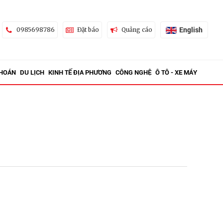
English
0985698786
Đặt báo
Quảng cáo
KHOÁN
DU LỊCH
KINH TẾ ĐỊA PHƯƠNG
CÔNG NGHỆ
Ô TÔ - XE MÁY