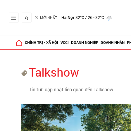
Hà Nội
32°C
/ 26 - 32°C
MỚI NHẤT
CHÍNH TRỊ - XÃ HỘI
VCCI
DOANH NGHIỆP
DOANH NHÂN
P
Talkshow
Tin tức cập nhật liên quan đến Talkshow