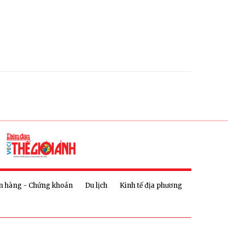
n hàng - Chứng khoán
Du lịch
Kinh tế địa phương