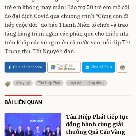
trẻ em không may mắn; Bảo trợ 50 trẻ em mồ côi
do đại dịch Covid qua chương trình “Cùng con đi
tiếp cuộc đời” do báo Thanh Niên tổ chức và trao
tặng hàng trăm ngàn các phần quà cho thiếu nhi
trên khắp các vùng miền cả nước vào mỗi dịp Tết
Trung thu, Tết Nguyên đán.
Theo dõi trên
Chia sẻ Facebook
Chia sẻ Zalo
bão yagi
Tân Hiệp Phát
hoạt động cộng đồng
BÀI LIÊN QUAN
Tân Hiệp Phát tiếp tục
đồng hành cùng giải
thưởng Quả Cầu Vàng