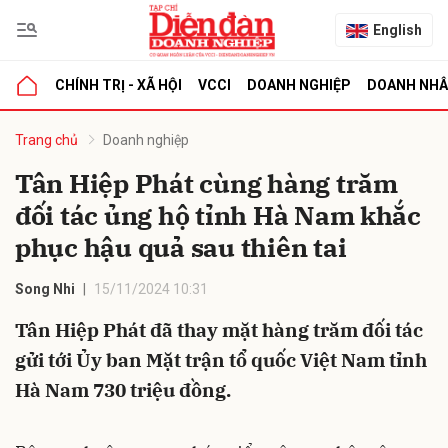
English
CHÍNH TRỊ - XÃ HỘI
VCCI
DOANH NGHIỆP
DOANH NH
bình luận
Trang chủ
Doanh nghiệp
Tân Hiệp Phát cùng hàng trăm
đối tác ủng hộ tỉnh Hà Nam khắc
phục hậu quả sau thiên tai
Song Nhi
15/11/2024 10:31
Tân Hiệp Phát đã thay mặt hàng trăm đối tác
Hủy
G
gửi tới Ủy ban Mặt trận tổ quốc Việt Nam tỉnh
Hà Nam 730 triệu đồng.