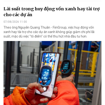
Lãi suất trong huy động vốn xanh hay tài trợ
cho các dự án
07/08/2026 11:00
Theo ông Nguyễn Quang Thuân - FiinGroup, việc huy động vốn
xanh hay tài trợ cho các dự án xanh không giúp giảm chi phí lãi
suất; mặc dù việc "tô điểm" có thể thu hút nhà đầu tư hơn.