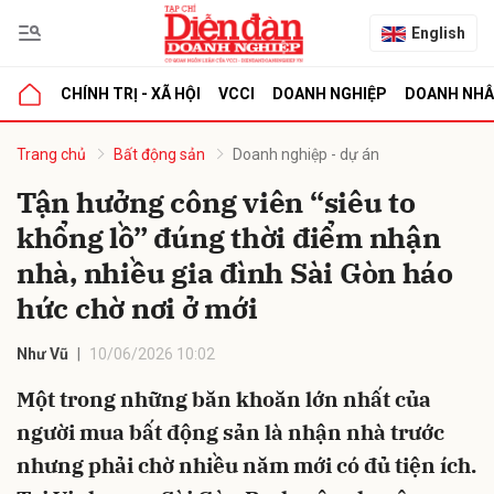
English
CHÍNH TRỊ - XÃ HỘI
VCCI
DOANH NGHIỆP
DOANH NH
bình luận
Trang chủ
Bất động sản
Doanh nghiệp - dự án
Tận hưởng công viên “siêu to
khổng lồ” đúng thời điểm nhận
nhà, nhiều gia đình Sài Gòn háo
hức chờ nơi ở mới
Như Vũ
10/06/2026 10:02
Hủy
G
Một trong những băn khoăn lớn nhất của
người mua bất động sản là nhận nhà trước
nhưng phải chờ nhiều năm mới có đủ tiện ích.