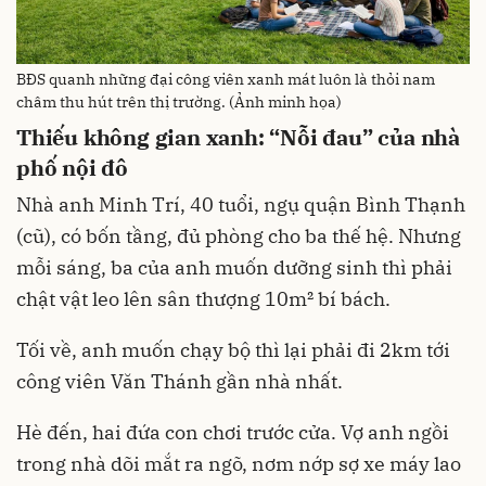
BĐS quanh những đại công viên xanh mát luôn là thỏi nam
châm thu hút trên thị trường. (Ảnh minh họa)
Thiếu không gian xanh: “Nỗi đau” của nhà
phố nội đô
Nhà anh Minh Trí, 40 tuổi, ngụ quận Bình Thạnh
(cũ), có bốn tầng, đủ phòng cho ba thế hệ. Nhưng
mỗi sáng, ba của anh muốn dưỡng sinh thì phải
chật vật leo lên sân thượng 10m² bí bách.
Tối về, anh muốn chạy bộ thì lại phải đi 2km tới
công viên Văn Thánh gần nhà nhất.
Hè đến, hai đứa con chơi trước cửa. Vợ anh ngồi
trong nhà dõi mắt ra ngõ, nơm nớp sợ xe máy lao