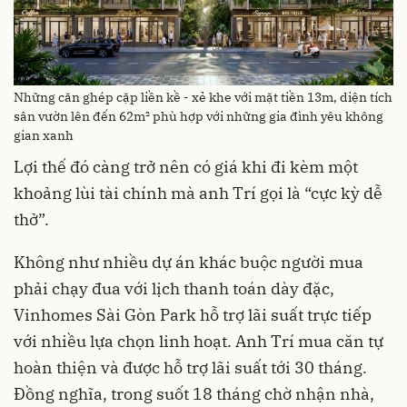
Những căn ghép cặp liền kề - xẻ khe với mặt tiền 13m, diện tích
sân vườn lên đến 62m² phù hợp với những gia đình yêu không
gian xanh
Lợi thế đó càng trở nên có giá khi đi kèm một
khoảng lùi tài chính mà anh Trí gọi là “cực kỳ dễ
thở”.
Không như nhiều dự án khác buộc người mua
phải chạy đua với lịch thanh toán dày đặc,
Vinhomes Sài Gòn Park hỗ trợ lãi suất trực tiếp
với nhiều lựa chọn linh hoạt. Anh Trí mua căn tự
hoàn thiện và được hỗ trợ lãi suất tới 30 tháng.
Đồng nghĩa, trong suốt 18 tháng chờ nhận nhà,