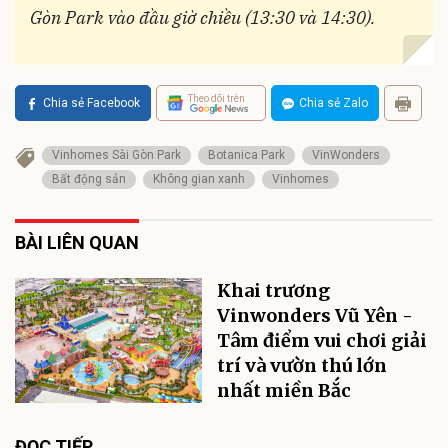
Gòn Park vào đầu giờ chiều (13:30 và 14:30).
Theo dõi trên
Chia sẻ Facebook
Chia sẻ Zalo
Vinhomes Sài Gòn Park
Botanica Park
VinWonders
Bất động sản
Không gian xanh
Vinhomes
BÀI LIÊN QUAN
Khai trương
Vinwonders Vũ Yên -
Tâm điểm vui chơi giải
trí và vườn thú lớn
nhất miền Bắc
ĐỌC TIẾP