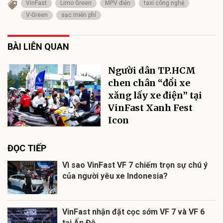
VinFast
Limo Green
MPV điện
taxi công nghệ
V-Green
sạc miễn phí
BÀI LIÊN QUAN
Người dân TP.HCM
chen chân “đổi xe
xăng lấy xe điện” tại
VinFast Xanh Fest
Icon
ĐỌC TIẾP
Vì sao VinFast VF 7 chiếm trọn sự chú ý
của người yêu xe Indonesia?
VinFast nhận đặt cọc sớm VF 7 và VF 6
tại Ấn Độ