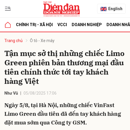
English
CHÍNH TRỊ - XÃ HỘI
VCCI
DOANH NGHIỆP
DOANH NH
bình luận
Trang chủ
Ô tô - Xe máy
Tận mục sở thị những chiếc Limo
Green phiên bản thương mại đầu
tiên chính thức tới tay khách
hàng Việt
Như Vũ
05/08/2025 17:06
Hủy
G
Ngày 5/8, tại Hà Nội, những chiếc VinFast
Limo Green đầu tiên đã đến tay khách hàng
đặt mua sớm qua Công ty GSM.