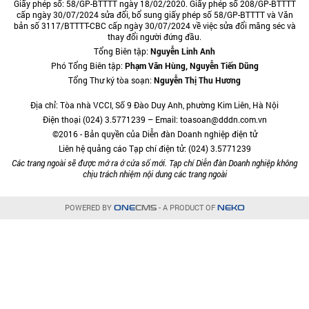
Giấy phép số: 58/GP-BTTTT ngày 18/02/2020. Giấy phép số 208/GP-BTTTT
cấp ngày 30/07/2024 sửa đổi, bổ sung giấy phép số 58/GP-BTTTT và Văn
bản số 3117/BTTTT-CBC cấp ngày 30/07/2024 về việc sửa đổi măng séc và
thay đổi người đứng đầu.
Tổng Biên tập:
Nguyễn Linh Anh
Phó Tổng Biên tập:
Phạm Văn Hùng, Nguyễn Tiến Dũng
Tổng Thư ký tòa soạn:
Nguyễn Thị Thu Hương
Địa chỉ: Tòa nhà VCCI, Số 9 Đào Duy Anh, phường Kim Liên, Hà Nội
Điện thoại (024) 3.5771239 – Email: toasoan@dddn.com.vn
©2016 - Bản quyền của Diễn đàn Doanh nghiệp điện tử
Liên hệ quảng cáo Tạp chí điện tử: (024) 3.5771239
Các trang ngoài sẽ được mở ra ở cửa sổ mới. Tạp chí Diễn đàn Doanh nghiệp không
chịu trách nhiệm nội dung các trang ngoài
POWERED BY
- A PRODUCT OF
ONE
CMS
NEKO