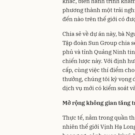
khác, biến hành trình khám
phương thành một trải ngh
đến nào trên thế giới có đư
Chia sẻ về dự án này, bà N
Tập đoàn Sun Group chia s
phủ và tỉnh Quảng Ninh tin 
chiến lược này. Với định hư
cấp, cùng việc thí điểm cho 
thưởng, chúng tôi kỳ vọng
dịch vụ mới có kiểm soát v
Mở rộng không gian tăng t
Thực tế, nằm trong quần thể
nhiên thế giới Vịnh Hạ Lon