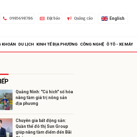
English
0985698786
Đặt báo
Quảng cáo
G KHOÁN
DU LỊCH
KINH TẾ ĐỊA PHƯƠNG
CÔNG NGHỆ
Ô TÔ - XE MÁY
IẾP
Quảng Ninh: "Cú hích" số hóa
nâng tầm giá trị nông sản
ửi
địa phương
Chuyên gia bất động sản:
Quần thể đô thị Sun Group
giúp nâng tầm điểm đến Bãi