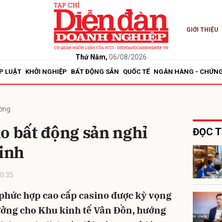
GIỚI THIỆU
bình luận
Thứ Năm,
06/08/2026
P LUẬT
KHỞI NGHIỆP
BẤT ĐỘNG SẢN
QUỐC TẾ
NGÂN HÀNG - CHỨN
ường
o bất động sản nghỉ
ĐỌC T
inh
Hủy
G
0:35
 phức hợp cao cấp casino được kỳ vọng
ưởng cho Khu kinh tế Vân Đồn, hướng