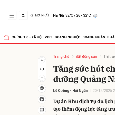
Hà Nội
32°C
/ 26 - 32°C
MỚI NHẤT
Gửi 
CHÍNH TRỊ - XÃ HỘI
VCCI
DOANH NGHIỆP
DOANH NHÂN
PHÁ
Trang chủ
Bất động sản
Thị tr
Tăng sức hút ch
dưỡng Quảng N
Lê Cường - Hải Ngân
20/12/2025 2
Dự án Khu dịch vụ du lịch
tạo thêm động lực tăng tr