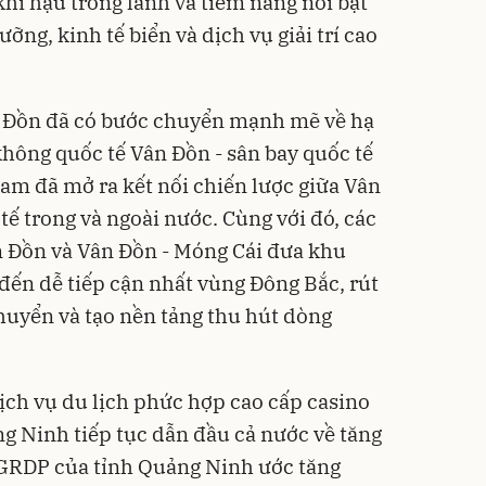
khí hậu trong lành và tiềm năng nổi bật
ưỡng, kinh tế biển và dịch vụ giải trí cao
 Đồn đã có bước chuyển mạnh mẽ về hạ
không quốc tế Vân Đồn - sân bay quốc tế
Nam đã mở ra kết nối chiến lược giữa Vân
tế trong và ngoài nước. Cùng với đó, các
n Đồn và Vân Đồn - Móng Cái đưa khu
 đến dễ tiếp cận nhất vùng Đông Bắc, rút
chuyển và tạo nền tảng thu hút dòng
dịch vụ du lịch phức hợp cao cấp casino
ng Ninh tiếp tục dẫn đầu cả nước về tăng
 GRDP của tỉnh Quảng Ninh ước tăng