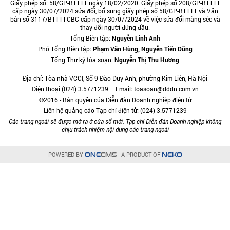
Giấy phép số: 58/GP-BTTTT ngày 18/02/2020. Giấy phép số 208/GP-BTTTT
cấp ngày 30/07/2024 sửa đổi, bổ sung giấy phép số 58/GP-BTTTT và Văn
bản số 3117/BTTTT-CBC cấp ngày 30/07/2024 về việc sửa đổi măng séc và
thay đổi người đứng đầu.
Tổng Biên tập:
Nguyễn Linh Anh
Phó Tổng Biên tập:
Phạm Văn Hùng, Nguyễn Tiến Dũng
Tổng Thư ký tòa soạn:
Nguyễn Thị Thu Hương
Địa chỉ: Tòa nhà VCCI, Số 9 Đào Duy Anh, phường Kim Liên, Hà Nội
Điện thoại (024) 3.5771239 – Email: toasoan@dddn.com.vn
©2016 - Bản quyền của Diễn đàn Doanh nghiệp điện tử
Liên hệ quảng cáo Tạp chí điện tử: (024) 3.5771239
Các trang ngoài sẽ được mở ra ở cửa sổ mới. Tạp chí Diễn đàn Doanh nghiệp không
chịu trách nhiệm nội dung các trang ngoài
POWERED BY
- A PRODUCT OF
ONE
CMS
NEKO