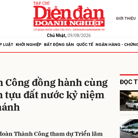
GIỚI THIỆU
bình luận
Chủ Nhật,
09/08/2026
P LUẬT
KHỞI NGHIỆP
BẤT ĐỘNG SẢN
QUỐC TẾ
NGÂN HÀNG - CHỨN
h Công đồng hành cùng
ĐỌC T
h tựu đất nước kỷ niệm
Hủy
G
hánh
p đoàn Thành Công tham dự Triển lãm