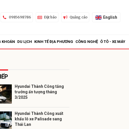
English
0985698786
Đặt báo
Quảng cáo
G KHOÁN
DU LỊCH
KINH TẾ ĐỊA PHƯƠNG
CÔNG NGHỆ
Ô TÔ - XE MÁY
IẾP
Hyundai Thành Công tăng
trưởng ấn tượng tháng
ửi
3/2025
Hyundai Thành Công xuất
khẩu lô xe Palisade sang
Thái Lan