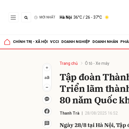
Hà Nội
36°C
/ 26 - 37°C
MỚI NHẤT
Gửi 
CHÍNH TRỊ - XÃ HỘI
VCCI
DOANH NGHIỆP
DOANH NHÂN
PHÁ
Trang chủ
Ô tô - Xe máy
Tập đoàn Thàn
Triển lãm thàn
80 năm Quốc k
Thanh Trà
28/08/2025 16:52
Ngày 28/8 tại Hà Nội, Tậ