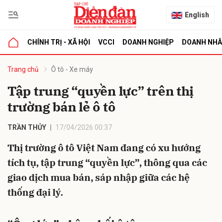
English
CHÍNH TRỊ - XÃ HỘI
VCCI
DOANH NGHIỆP
DOANH NH
bình luận
Trang chủ
Ô tô - Xe máy
Tập trung “quyền lực” trên thị
trường bán lẻ ô tô
TRẦN THỦY
17/04/2026 00:37
Thị trường ô tô Việt Nam đang có xu hướng
tích tụ, tập trung “quyền lực”, thông qua các
Hủy
G
giao dịch mua bán, sáp nhập giữa các hệ
thống đại lý.