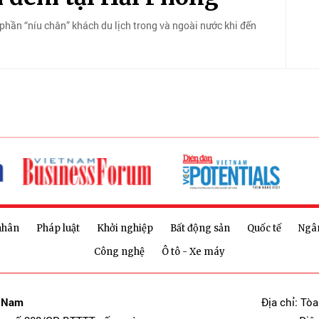
 phần “níu chân” khách du lịch trong và ngoài nước khi đến
nhân
Pháp luật
Khởi nghiệp
Bất động sản
Quốc tế
Ngâ
Công nghệ
Ô tô - Xe máy
t Nam
Địa chỉ: Tò