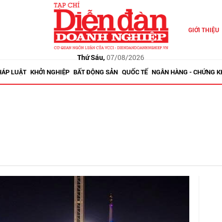
GIỚI THIỆU
Thứ Sáu,
07/08/2026
HÁP LUẬT
KHỞI NGHIỆP
BẤT ĐỘNG SẢN
QUỐC TẾ
NGÂN HÀNG - CHỨNG 