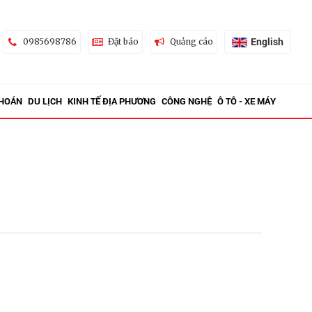
English
0985698786
Đặt báo
Quảng cáo
KHOÁN
DU LỊCH
KINH TẾ ĐỊA PHƯƠNG
CÔNG NGHỆ
Ô TÔ - XE MÁY