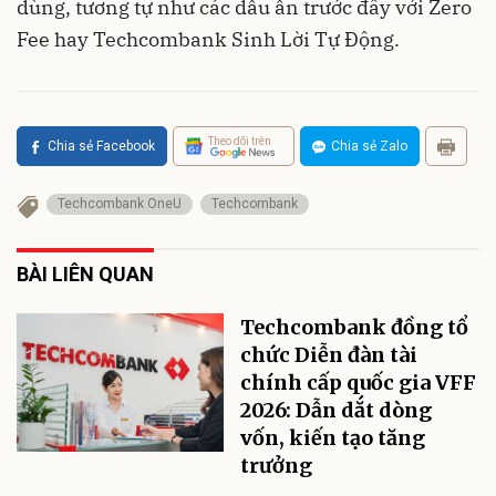
dùng, tương tự như các dấu ấn trước đây với Zero
Fee hay Techcombank Sinh Lời Tự Động.
Theo dõi trên
Chia sẻ Facebook
Chia sẻ Zalo
Techcombank OneU
Techcombank
BÀI LIÊN QUAN
Techcombank đồng tổ
chức Diễn đàn tài
chính cấp quốc gia VFF
2026: Dẫn dắt dòng
vốn, kiến tạo tăng
trưởng