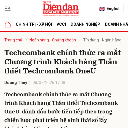
English
CHÍNH TRỊ - XÃ HỘI
VCCI
DOANH NGHIỆP
DOANH NH
bình luận
Trang chủ
Ngân hàng - Chứng khoán
Tín dụng - Ngân hàng
Techcombank chính thức ra mắt
Chương trình Khách hàng Thân
thiết Techcombank OneU
Dương Thuỳ
08/07/2026 17:08
Techcombank chính thức ra mắt Chương
Hủy
G
trình Khách hàng Thân thiết Techcombank
OneU, đánh dấu bước tiến tiếp theo trong
chiến lược phát triển hệ sinh thái số lấy