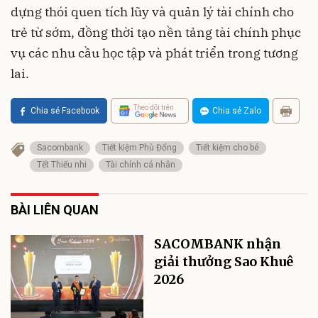
dựng thói quen tích lũy và quản lý tài chính cho
trẻ từ sớm, đồng thời tạo nền tảng tài chính phục
vụ các nhu cầu học tập và phát triển trong tương
lai.
Theo dõi trên
Chia sẻ Facebook
Chia sẻ Zalo
Sacombank
Tiết kiệm Phù Đổng
Tiết kiệm cho bé
Tết Thiếu nhi
Tài chính cá nhân
BÀI LIÊN QUAN
SACOMBANK nhận
giải thưởng Sao Khuê
2026