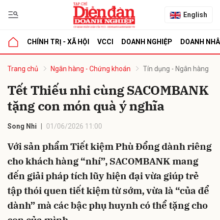
English
CHÍNH TRỊ - XÃ HỘI
VCCI
DOANH NGHIỆP
DOANH NH
bình luận
Trang chủ
Ngân hàng - Chứng khoán
Tín dụng - Ngân hàng
Tết Thiếu nhi cùng SACOMBANK
tặng con món quà ý nghĩa
Song Nhi
01/06/2026 11:00
Với sản phẩm Tiết kiệm Phù Đổng dành riêng
cho khách hàng “nhí”, SACOMBANK mang
Hủy
G
đến giải pháp tích lũy hiện đại vừa giúp trẻ
tập thói quen tiết kiệm từ sớm, vừa là “của để
dành” mà các bậc phụ huynh có thể tặng cho