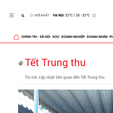
Hà Nội
32°C
/ 26 - 32°C
MỚI NHẤT
CHÍNH TRỊ - XÃ HỘI
VCCI
DOANH NGHIỆP
DOANH NHÂN
P
Tết Trung thu
Tin tức cập nhật liên quan đến Tết Trung thu