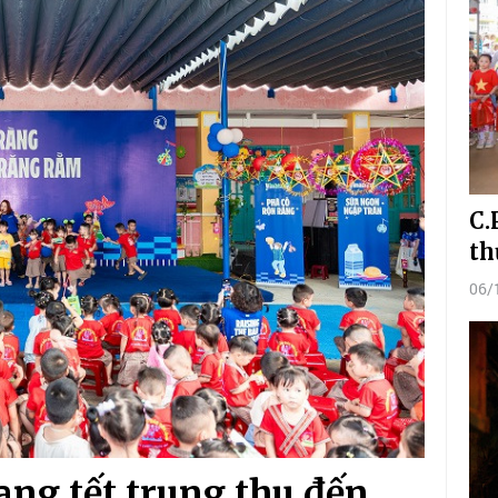
C.
th
06/
ng tết trung thu đến