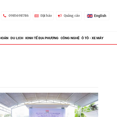
English
0985698786
Đặt báo
Quảng cáo
KHOÁN
DU LỊCH
KINH TẾ ĐỊA PHƯƠNG
CÔNG NGHỆ
Ô TÔ - XE MÁY