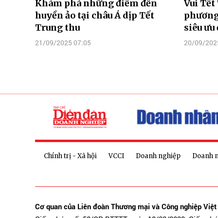
Khám phá những điểm đến
Vui Tết
huyền ảo tại châu Á dịp Tết
phương 
Trung thu
siêu ưu 
21/09/2025 07:05
20/09/202
Chính trị - Xã hội
VCCI
Doanh nghiệp
Doanh 
Cơ quan của Liên đoàn Thương mại và Công nghiệp Việ