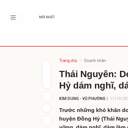
Hà Nội
32°C
/ 26 - 32°C
MỚI NHẤT
Gửi 
CHÍNH TRỊ - XÃ HỘI
VCCI
DOANH NGHIỆP
DOANH NHÂN
PHÁ
Trang chủ
Doanh nhân
Thái Nguyên: 
Hỷ dám nghĩ, d
KIM DUNG - VŨ PHƯỜNG
11/10/20
Trước những khó khăn do 
huyện Đồng Hỷ (Thái Nguy