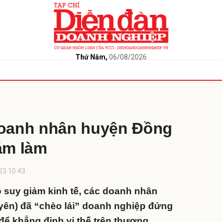
GIỚI THIỆU
bình luận
Thứ Năm,
06/08/2026
P LUẬT
KHỞI NGHIỆP
BẤT ĐỘNG SẢN
QUỐC TẾ
NGÂN HÀNG - CHỨN
Doanh nhân huyện Đồng
ám làm
Hủy
G
23 10:43
suy giảm kinh tế, các doanh nhân
ên) đã “chèo lái” doanh nghiệp đứng