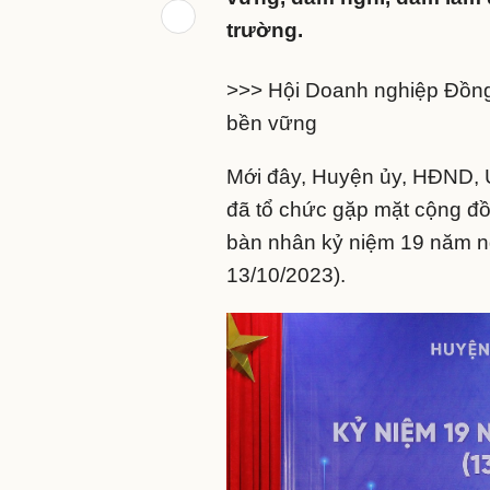
vững, dám nghĩ, dám làm 
trường.
>>> Hội Doanh nghiệp Đồng 
bền vững
Mới đây, Huyện ủy, HĐND, 
đã tổ chức gặp mặt cộng đồ
bàn nhân kỷ niệm 19 năm n
13/10/2023).