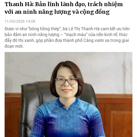
Thanh Hà: Bản lĩnh lãnh đạo, trách nhiệm
với an ninh năng lượng và cộng đồng
11/03/2026 14:08
Được ví như “bông hồng thép”, bà Lê Thị Thanh Hà cam kết ưu tiên
bảo đảm an ninh năng lượng – “mạch máu” của nền kinh tế, thúc
đẩy đô thị xanh, góp phần đưa thành phố Cảng vươn xa trong giai
đoạn mới.