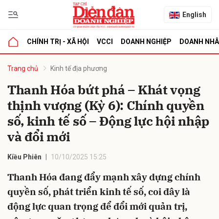
English
CHÍNH TRỊ - XÃ HỘI
VCCI
DOANH NGHIỆP
DOANH NH
bình luận
Trang chủ
Kinh tế địa phương
Thanh Hóa bứt phá – Khát vọng
thịnh vượng (Kỳ 6): Chính quyền
số, kinh tế số – Động lực hội nhập
và đổi mới
Kiều Phiên
10/10/2025 15:25
Hủy
G
Thanh Hóa đang đẩy mạnh xây dựng chính
quyền số, phát triển kinh tế số, coi đây là
động lực quan trọng để đổi mới quản trị,