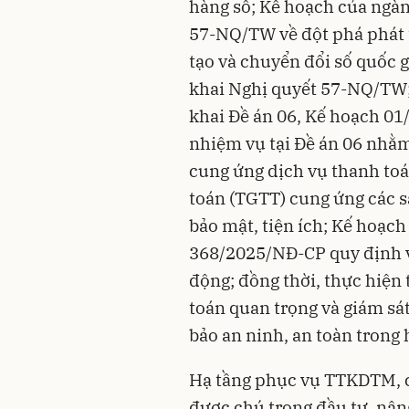
hàng số; Kế hoạch của ngàn
57-NQ/TW về đột phá phát t
tạo và chuyển đổi số quốc g
khai Nghị quyết 57-NQ/TW;
khai Đề án 06, Kế hoạch 
nhiệm vụ tại Đề án 06 nhằm 
cung ứng dịch vụ thanh to
toán (TGTT) cung ứng các s
bảo mật, tiện ích; Kế hoạch
368/2025/NĐ-CP quy định v
động; đồng thời, thực hiện 
toán quan trọng và giám s
bảo an ninh, an toàn trong
Hạ tầng phục vụ TTKDTM, 
được chú trọng đầu tư, nân