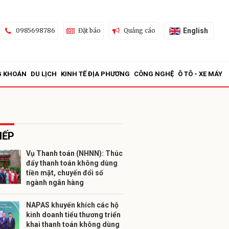
English
0985698786
Đặt báo
Quảng cáo
G KHOÁN
DU LỊCH
KINH TẾ ĐỊA PHƯƠNG
CÔNG NGHỆ
Ô TÔ - XE MÁY
IẾP
Vụ Thanh toán (NHNN): Thúc
đẩy thanh toán không dùng
ửi
tiền mặt, chuyển đổi số
ngành ngân hàng
NAPAS khuyến khích các hộ
kinh doanh tiểu thương triển
khai thanh toán không dùng