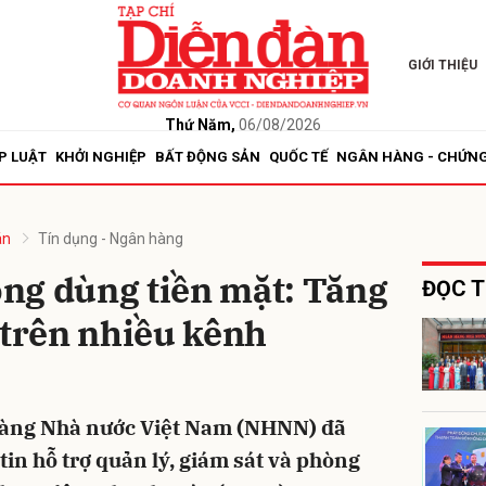
GIỚI THIỆU
bình luận
Thứ Năm,
06/08/2026
P LUẬT
KHỞI NGHIỆP
BẤT ĐỘNG SẢN
QUỐC TẾ
NGÂN HÀNG - CHỨN
án
Tín dụng - Ngân hàng
ng dùng tiền mặt: Tăng
ĐỌC T
 trên nhiều kênh
Hủy
G
hàng Nhà nước Việt Nam (NHNN) đã
tin hỗ trợ quản lý, giám sát và phòng