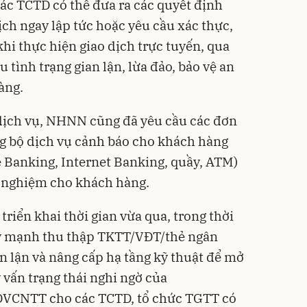
ác TCTD có thể đưa ra các quyết định
ịch ngay lập tức hoặc yêu cầu xác thực,
hi thực hiện giao dịch trực tuyến, qua
 tình trạng gian lận, lừa đảo, bảo vệ an
àng.
 dịch vụ, NHNN cũng đã yêu cầu các đơn
ồng bộ dịch vụ cảnh báo cho khách hàng
e Banking, Internet Banking, quầy, ATM)
i nghiệm cho khách hàng.
triển khai thời gian vừa qua, trong thời
ẩy mạnh thu thập TKTT/VĐT/thẻ ngân
 lận và nâng cấp hạ tầng kỹ thuật để mở
y vấn trạng thái nghi ngờ của
VCNTT cho các TCTD, tổ chức TGTT có