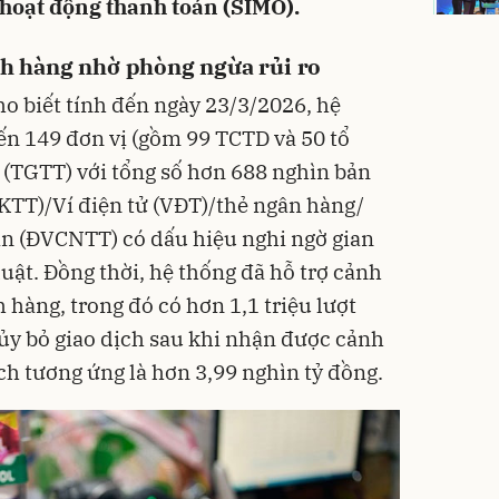
g hoạt động thanh toán (SIMO).
ách hàng nhờ phòng ngừa rủi ro
o biết tính đến ngày 23/3/2026, hệ
ến 149 đơn vị (gồm 99 TCTD và 50 tổ
 (TGTT) với tổng số hơn 688 nghìn bản
TKTT)/Ví điện tử (VĐT)/thẻ ngân hàng/
án (ĐVCNTT) có dấu hiệu nghi ngờ gian
luật. Đồng thời, hệ thống đã hỗ trợ cảnh
h hàng, trong đó có hơn 1,1 triệu lượt
y bỏ giao dịch sau khi nhận được cảnh
ịch tương ứng là hơn 3,99 nghìn tỷ đồng.