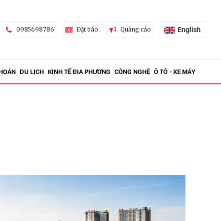
English
0985698786
Đặt báo
Quảng cáo
KHOÁN
DU LỊCH
KINH TẾ ĐỊA PHƯƠNG
CÔNG NGHỆ
Ô TÔ - XE MÁY