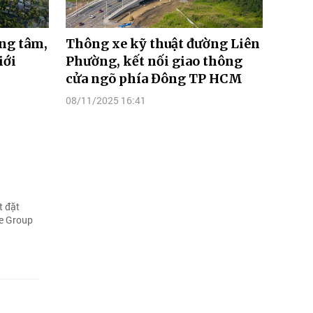
ung tâm,
Thông xe kỹ thuật đường Liên
iới
Phường, kết nối giao thông
cửa ngõ phía Đông TP HCM
08/11/2025 16:41
t đặt
se Group