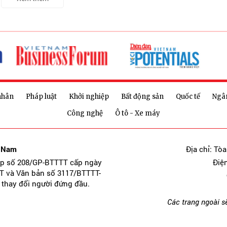
nhân
Pháp luật
Khởi nghiệp
Bất động sản
Quốc tế
Ngâ
Công nghệ
Ô tô - Xe máy
t Nam
Địa chỉ: Tò
ép số 208/GP-BTTTT cấp ngày
Điệ
T và Văn bản số 3117/BTTTT-
 thay đổi người đứng đầu.
Các trang ngoài s