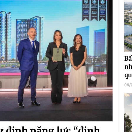
Bấ
nh
qu
06/
 định năng lực “định