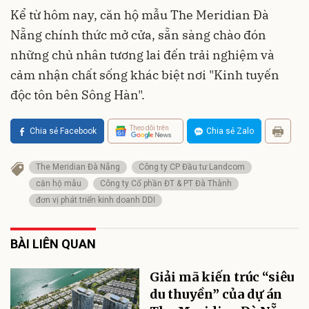
Kể từ hôm nay, căn hộ mẫu The Meridian Đà
Nẵng chính thức mở cửa, sẵn sàng chào đón
những chủ nhân tương lai đến trải nghiệm và
cảm nhận chất sống khác biệt nơi "Kinh tuyến
độc tôn bên Sông Hàn".
Theo dõi trên
Chia sẻ Facebook
Chia sẻ Zalo
The Meridian Đà Nẵng
Công ty CP Đầu tư Landcom
căn hộ mẫu
Công ty Cổ phần ĐT & PT Đà Thành
đơn vị phát triển kinh doanh DDI
BÀI LIÊN QUAN
Giải mã kiến trúc “siêu
du thuyền” của dự án