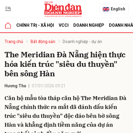
English
CHÍNH TRỊ - XÃ HỘI
VCCI
DOANH NGHIỆP
DOANH NH
bình luận
Trang chủ
Bất động sản
Doanh nghiệp - dự án
The Meridian Đà Nẵng hiện thực
hóa kiến trúc "siêu du thuyền"
bên sông Hàn
Hương Thu
07/01/2026 09:21
Căn hộ mẫu tòa tháp căn hộ The Meridian Đà
Hủy
G
Nẵng chính thức ra mắt đã đánh dấu kiến
trúc "siêu du thuyền" độc đáo bên bờ sông
Hàn và khẳng định tiềm năng của dự án