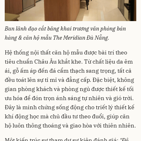
Ban lãnh đạo cắt băng khai trương văn phòng bán
hàng & căn hộ mẫu The Meridian Đà Nẵng.
Hệ thống nội thất căn hộ mẫu được bài trí theo
tiêu chuẩn Châu Âu khắt khe. Từ chất liệu da êm
ái, gỗ ấm áp đến đá cẩm thạch sang trọng, tất cả
đều toát lên sự tỉ mỉ và đẳng cấp. Đặc biệt, không
gian phòng khách và phòng ngủ được thiết kế tối
ưu hóa để đón trọn ánh sáng tự nhiên và gió trời.
Đây là minh chứng sống động cho triết lý thiết kế
khí động học mà chủ đầu tư theo đuổi, giúp căn
hộ luôn thông thoáng và giao hòa với thiên nhiên.
Một kiến trúc sư tham dự sự kiện đánh giá:
"Độ