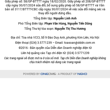
Giấy phép số: 58/GP-BTTTT ngày 18/02/2020. Giấy phép số 208/GP-BTTTT
cấp ngày 30/07/2024 sửa đổi, bổ sung giấy phép số 58/GP-BTTTT và Văn
bản số 3117/BTTTT-CBC cấp ngày 30/07/2024 về việc sửa đổi măng séc và
thay đổi người đứng đầu.
Tổng Biên tập:
Nguyễn Linh Anh
Phó Tổng Biên tập:
Phạm Văn Hùng, Nguyễn Tiến Dũng
Tổng Thư ký tòa soạn:
Nguyễn Thị Thu Hương
Địa chỉ: Tòa nhà VCCI, Số 9 Đào Duy Anh, phường Kim Liên, Hà Nội
Điện thoại (024) 3.5771239 – Email: toasoan@dddn.com.vn
©2016 - Bản quyền của Diễn đàn Doanh nghiệp điện tử
Liên hệ quảng cáo Tạp chí điện tử: (024) 3.5771239
Các trang ngoài sẽ được mở ra ở cửa sổ mới. Tạp chí Diễn đàn Doanh nghiệp không
chịu trách nhiệm nội dung các trang ngoài
POWERED BY
- A PRODUCT OF
ONE
CMS
NEKO