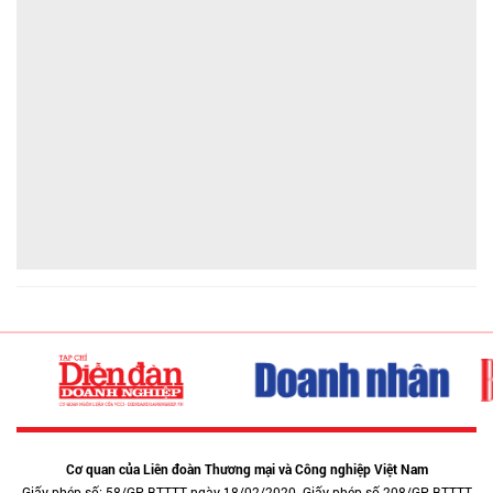
Cơ quan của Liên đoàn Thương mại và Công nghiệp Việt Nam
Giấy phép số: 58/GP-BTTTT ngày 18/02/2020. Giấy phép số 208/GP-BTTTT