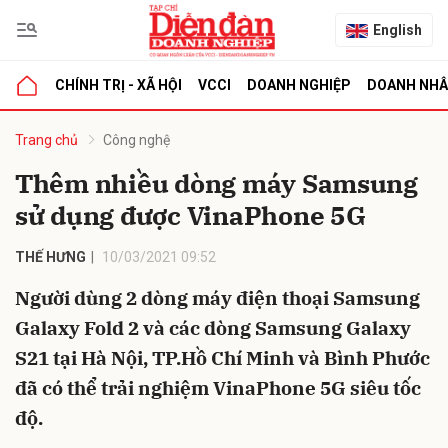
English
CHÍNH TRỊ - XÃ HỘI
VCCI
DOANH NGHIỆP
DOANH NH
bình luận
Trang chủ
Công nghệ
Thêm nhiều dòng máy Samsung
sử dụng được VinaPhone 5G
THẾ HƯNG
10/03/2021 09:52
Người dùng 2 dòng máy điện thoại Samsung
Galaxy Fold 2 và các dòng Samsung Galaxy
Hủy
G
S21 tại Hà Nội, TP.Hồ Chí Minh và Bình Phước
đã có thể trải nghiệm VinaPhone 5G siêu tốc
độ.